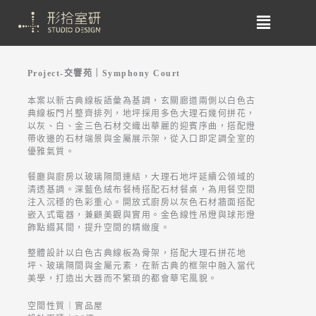
Project-交響苑｜Symphony Court
本案以新古典線板語彙為基調，玄關廊道兩側以白色古
典線板門片整齊排列，地坪採用多色大理石幾何拼花，
以灰、白、金三色石材交織出華麗的迎賓序曲，搭配燈
帶收邊的石材端景與金屬展示架，從入口即定調全室的
優雅氣質。
餐廳與廚房以玻璃隔間連結，大理石地坪延續公領域的
清透基調。深藍色絨布餐椅搭配石材餐桌，為用餐空間
注入沉穩的色彩重心。開放式廚房以灰色石材牆面搭配
嵌入式電器，兼顧美觀與實用。金色線性吊燈與球形燈
飾點綴其間，提升空間的精緻度。
整體設計以白色古典線板為骨架，搭配大理石拼花地
坪、玻璃隔間與金屬元素，在新古典的框架中融入當代
美學，打造出大器而不繁瑣的都會華宅風貌。
空間性質｜實品屋