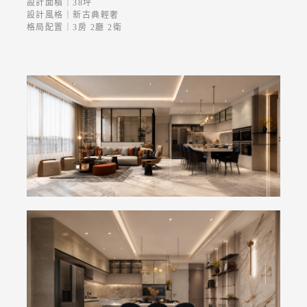
設計面積｜38坪
設計風格｜新古典輕奢
格局配置｜3房 2廳 2衛