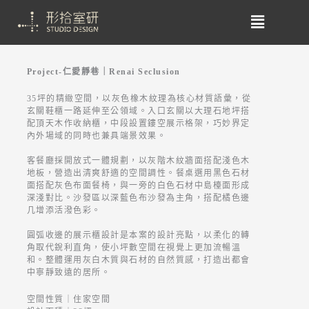
Project-仁愛靜巷｜Renai Seclusion
35坪的精緻空間，以灰色橡木紋理為核心材質語彙，從
玄關鞋櫃一路延伸至公領域。入口玄關以大理石地坪搭
配頂天木作收納櫃，中段設置鏤空展示格架，巧妙界定
內外場域的同時也兼具端景效果。
客餐廳採開放式一體規劃，以灰階木紋牆面搭配淺色木
地板，營造出清爽舒適的空間調性。餐桌選用黑色石材
面搭配灰色布面餐椅，與一旁的白色石材中島檯面形成
深淺對比。沙發區以深藍色布沙發為主角，搭配橘色邊
几增添活潑色彩。
圓弧收邊的展示櫃設計是本案的設計亮點，以柔化的轉
角取代銳利直角，使小坪數空間在視覺上更加流暢溫
和。整體運用灰白木質與石材的自然質感，打造出都會
中寧靜致遠的居所。
空間性質｜住家空間