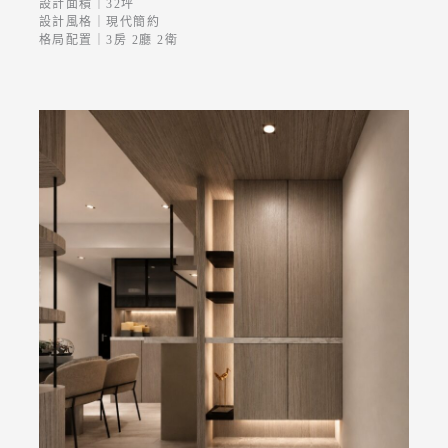
設計面積｜32坪
設計風格｜現代簡約
格局配置｜3房 2廳 2衛