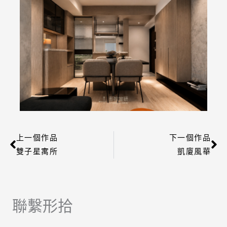
上一個作品
下一個作品
上一頁
下
雙子星寓所
凱廈風華
聯繫形拾