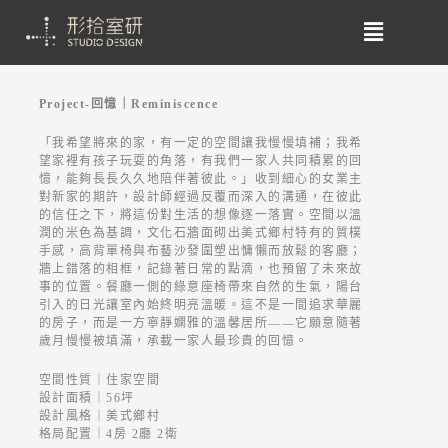
Project-回憶｜Reminiscence
「我希望將來的家，有一定的空間讓我慢慢填補；我希
望家裡有孩子玩耍的角落，有我們一家人共同積累的回
憶，能夠長長久久地陪伴著彼此。」收到細心的女業主
對新家的期許，設計師經過反覆而深入的溝通，在彼此
的信任之下，將這份對生活的想像逐一落實。空間以溫
潤的米色為基調，文化石牆面砌出美式鄉村特有的質樸
手感，高背單椅與布藝沙發圍塑出慵懶而放鬆的客廳；
牆上錯落的相框，記錄著日常的點滴，也預留了未來故
事的位置。餐廳一側的綠意座椅帶來自然的生氣，陽台
引入的日光讓室內始終明亮溫暖。這不是一間追求華麗
的房子，而是一方寧靜嫻雅的溫馨居所——它願意隨著
歲月慢慢被填滿，承載一家人最珍貴的回憶。
空間性質｜住家空間
設計面積｜56坪
設計風格｜美式鄉村
格局配置｜4房 2廳 2衛