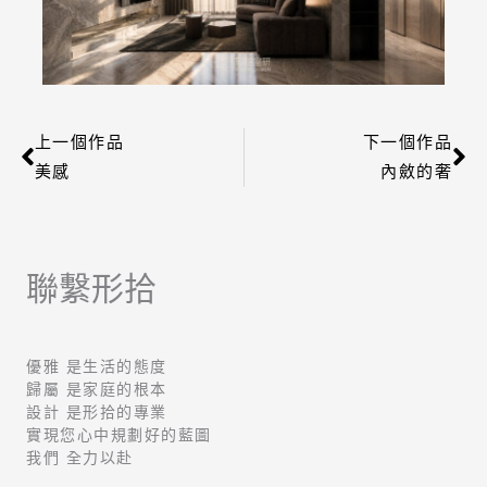
上一個作品
下一個作品
上一頁
下
美感
內斂的奢
聯繫形拾
優雅 是生活的態度
歸屬 是家庭的根本
設計 是形拾的專業
實現您心中規劃好的藍圖
我們 全力以赴