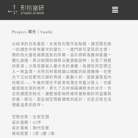
Project-晴光｜Sunlit
以純淨的白為基底，木皮與灰階作為點綴，讓空間在統
一的調性中保有層次的變化。一進門即可望見的主燈，
簡約而大器地揭開居家的序幕。設計師將客廳與餐廳一
體化處理，黑白相間的線條沿著牆面延伸，拉長了視覺
的景深；沙發背牆嵌入暖木色的書櫃，為理性的空間注
入一抹溫潤。天然石材電視牆以細膩的紋理鋪陳，在燈
光下泛出低奢而沉靜的質感。最動人的，是那灑落室內
的晴光——午後的陽光不經意地落在布藝沙發上，也緩
緩漫過光潔的地坪，柔化了石材與磁磚原本的冰冷。充
足而通透的採光，讓整個家始終維持著剛剛好的溫暖與
舒適。晴光，是這個空間最慷慨的設計，也是日常生活
裡最溫柔的陪伴。
空間性質｜住家空間
設計面積｜42坪
設計風格｜現代低奢
格局配置｜3房 2廳 2衛