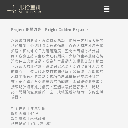
Project-朗闊流金｜Bright Golden Expanse
以通透開闊為骨、溫潤質感為韻，鋪展一方明亮大器的
當代居所。公領域採開放式佈局，白色大理石地坪光潔
如鏡，將充沛的日光層層延展，空間因而顯得格外舒
朗。客廳主牆以金紋大理石鋪敘，奔放的金褐脈絡在純
淨底色上恣意流動，成為全室最動人的視覺焦點；牆面
下方嵌入線形壁爐，跳動的火光為開闊的空間注入溫暖
的重心。一道直紋木皮自玄關延展至公領域，以暖調的
木質平衡石材的冷冽；焦糖色皮革單椅與灰絨沙發錯
落，皮質與絨布交織出豐富的觸感。金屬線條收邊與間
接照明於細節處見講究。整體以現代輕奢手法，將明
亮、開闊與溫度融於一室，成就通透舒朗而雋永的生活
場景。
空間性質｜住家空間
設計面積｜65坪
設計風格｜現代輕奢
格局配置｜3房 2廳 3衛