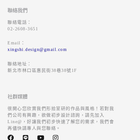
聯絡我們
聯絡電話：
02-2608-3651
Email：
xingshi.design@gmail.com
聯絡地址：
新北市林口區惠民街38巷38號1F
社群媒體
很開心您欣賞我們形拾室研的作品與風格！若對我
們公司有興趣，欲做初步設計諮詢，請先加入
Line@，好讓我們初步快速了解您的需求，我們會
再儘快請專人與您聯絡。
F
L
Y
I