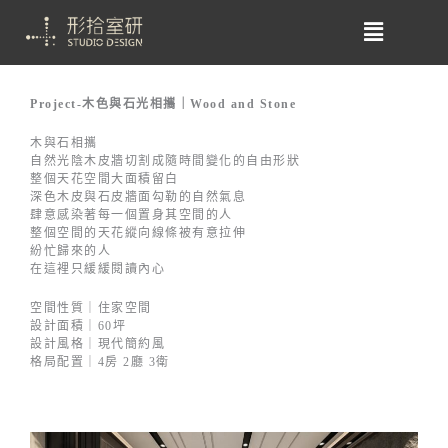
Project-木色與石光相攜｜Wood and Stone
木與石相攜
自然光陰木皮牆切割成隨時間變化的自由形狀
整個天花空間大面積留白
深色木皮與石皮牆面勾勒的自然氣息
肆意感染著每一個置身其空間的人
整個空間的天花縱向線條被有意拉伸
紛忙歸來的人
在這裡只緩緩閱讀內心
空間性質｜住家空間
設計面積｜60坪
設計風格｜現代簡約風
格局配置｜4房 2廳 3衛