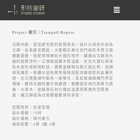
Project-棲沉｜Tranquil Repose
沉穩內斂，是這處宅邸的氣質底色。設計以深色木皮為
主調，自長廊玄關起，大面積古典分割門板的木質立面
層層遞進，搭配深啡網紋大理石地坪，鋪展出沉靜而大
器的迎賓序列。公領域延續木質溫度，灰白大理石與深
色木皮形成明暗對話，香檳金線條勾勒立面比例，低調
卻見講究。餐廳以金色框架餐椅搭配流線造型的金屬吊
燈，在沉穩基調中點亮一抹華光；長虹玻璃格柵門界定
場域，維持光線的層次與通透。整體揉合現代與東方語
彙，以深木、金線與石材交織出溫潤而尊貴的空間氣
度，讓沉靜成為日常裡最奢侈的享受。
空間性質｜住家空間
設計面積｜70坪
設計風格｜現代東方
格局配置｜4房 2廳 4衛