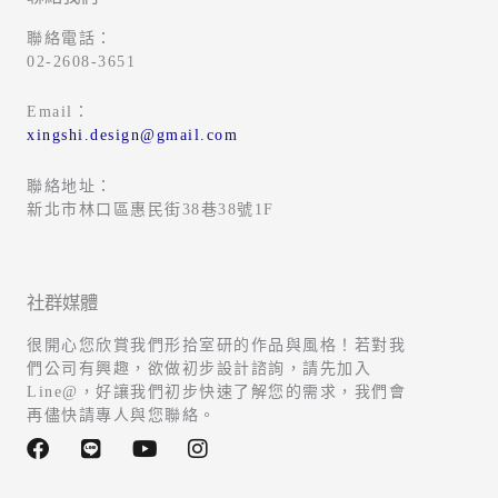
聯絡電話：
02-2608-3651
Email：
xingshi.design@gmail.com
聯絡地址：
新北市林口區惠民街38巷38號1F
社群媒體
很開心您欣賞我們形拾室研的作品與風格！若對我
們公司有興趣，欲做初步設計諮詢，請先加入
Line@，好讓我們初步快速了解您的需求，我們會
再儘快請專人與您聯絡。
F
L
Y
I
a
i
o
n
c
n
u
s