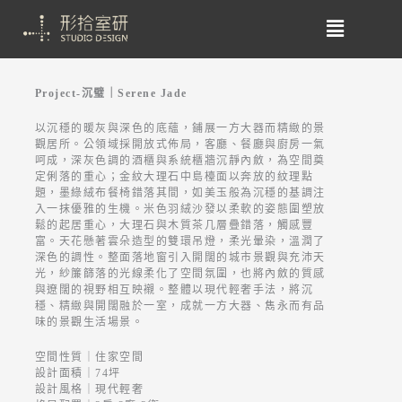
Project-沉璧｜Serene Jade
以沉穩的暖灰與深色的底蘊，鋪展一方大器而精緻的景
觀居所。公領域採開放式佈局，客廳、餐廳與廚房一氣
呵成，深灰色調的酒櫃與系統櫃牆沉靜內斂，為空間奠
定俐落的重心；金紋大理石中島檯面以奔放的紋理點
題，墨綠絨布餐椅錯落其間，如美玉般為沉穩的基調注
入一抹優雅的生機。米色羽絨沙發以柔軟的姿態圍塑放
鬆的起居重心，大理石與木質茶几層疊錯落，觸感豐
富。天花懸著雲朵造型的雙環吊燈，柔光暈染，溫潤了
深色的調性。整面落地窗引入開闊的城市景觀與充沛天
光，紗簾篩落的光線柔化了空間氛圍，也將內斂的質感
與遼闊的視野相互映襯。整體以現代輕奢手法，將沉
穩、精緻與開闊融於一室，成就一方大器、雋永而有品
味的景觀生活場景。
空間性質｜住家空間
設計面積｜74坪
設計風格｜現代輕奢