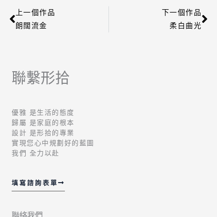
上一個作品
下一個作品
上一頁
下
朗闊流金
柔白曲光
聯繫形拾
優雅 是生活的態度
歸屬 是家庭的根本
設計 是形拾的專業
實現您心中規劃好的藍圖
我們 全力以赴
填寫諮詢表單
聯絡我們