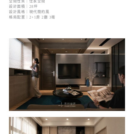
空間性質｜住家空間
設計面積｜28坪
設計風格｜現代簡約風
格局配置｜2+1房 2廳 3衛