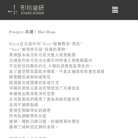
Project-灰調｜Hui Diao
Black在法語中叫”Noir”被解釋為”黑色”
“Noir”被用來形容”高級的事物”
黑調基本為沒有可見光進入視覺範圍
白調是所有可見光光都可同時進入視覺範圍內
不反射任何顏色的光,人眼的感覺就是黑色的。
為了讓空間氛圍乾淨簡潔，不能太擁擠和厚重的感覺
將整體色調飽和度降低
經過融合或隱藏的區域方式
淳樸的原始元素為空間增加了灰調氣息
來展現出簡潔乾淨的空間
在背景面我們選用了更為高級的藝術漆
並用不鏽鋼點綴
整個空間顯得反射通透
所有色調都帶有灰度
展現一種對沉靜沉穩、舒緩簡單的嚮往
展現了純粹而定靜的本質。