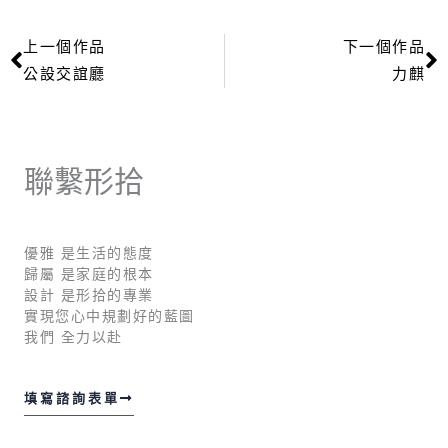
上一個作品
下一個作品
上一頁
公設交誼廳
力麒
聯繫形拾
優雅 是生活的態度
歸屬 是家庭的根本
設計 是形拾的專業
實現您心中規劃好的藍圖
我們 全力以赴
填寫諮詢表單