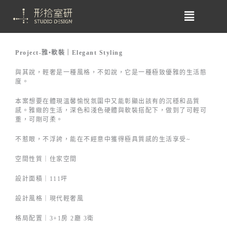
Project-雅•軟裝｜Elegant Styling
與其說，輕奢是一種風格，不如說，它是一種極致優雅的生活態
度。
本案想要在體現溫馨愉悅氛圍中又能彰顯出該有的沉穩和品質
感。雅緻的生活，深色和淺色硬體與軟裝搭配下，做到了可輕可
重，可剛可柔。
不惹眼，不浮誇，能在不經意中獲得極具質感的生活享受~
空間性質｜住家空間
設計面積｜111坪
設計風格｜現代輕奢風
格局配置｜3+1房 2廳 3衛