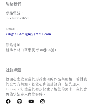
聯絡我們
聯絡電話：
02-2608-3651
Email：
xingshi.design@gmail.com
聯絡地址：
新北市林口區惠民街38巷38號1F
社群媒體
很開心您欣賞我們形拾室研的作品與風格！若對我
們公司有興趣，欲做初步設計諮詢，請先加入
Line@，好讓我們初步快速了解您的需求，我們會
再儘快請專人與您聯絡。
F
L
Y
I
a
i
o
n