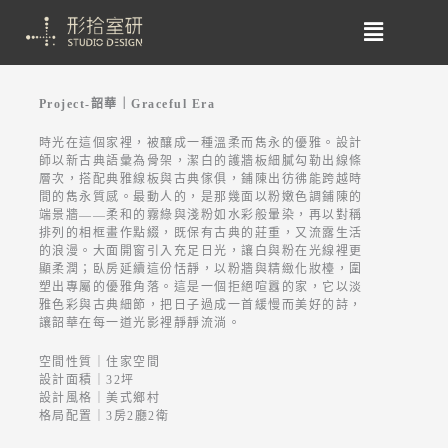
Project-韶華｜Graceful Era
時光在這個家裡，被釀成一種溫柔而雋永的優雅。設計
師以新古典語彙為骨架，潔白的護牆板細膩勾勒出線條
層次，搭配典雅線板與古典傢俱，鋪陳出彷彿能跨越時
間的雋永質感。最動人的，是那幾面以粉嫩色調鋪陳的
端景牆——柔和的霧綠與淺粉如水彩般暈染，再以對稱
排列的相框畫作點綴，既保有古典的莊重，又流露生活
的浪漫。大面開窗引入充足日光，讓白與粉在光線裡更
顯柔潤；臥房延續這份恬靜，以粉牆與精緻化妝檯，圍
塑出專屬的優雅角落。這是一個拒絕喧囂的家，它以淡
雅色彩與古典細節，把日子過成一首緩慢而美好的詩，
讓韶華在每一道光影裡靜靜流淌。
空間性質｜住家空間
設計面積｜32坪
設計風格｜美式鄉村
格局配置｜3房2廳2衛