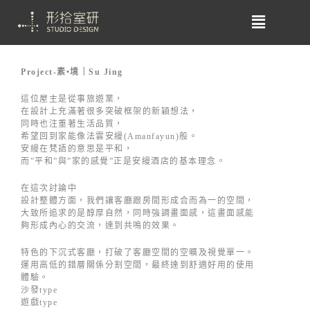
Project-素•境｜Su Jing
這位屋主是從事旅遊業，
在設計上充滿著很多突破框架的新穎想法，
同時也注重著生活品質，
希望回到家能像法雲安縵(Amanfayun)般。
安縵在梵語的意思是平和，
而”平和”與”家的感覺”正是安縵酒店的基本理念。
在這次討論中
設計整體方面，我們讓客廳跟房間形成合而為一的空間，
大致所追求的是醇厚自然，同時強調畫面感，這畫面感能
夠形成內心的交流，達到共鳴的效果。
特色的下沉式客廳，打破了客廳空間的空曠及視覺單一。
運用高低的錯層關係分割空間，最終達到舒適好用的使用
體驗。
沙發type
遊戲type