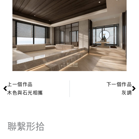
上一個作品
下一個作品
上一頁
木色與石光相攜
灰調
聯繫形拾