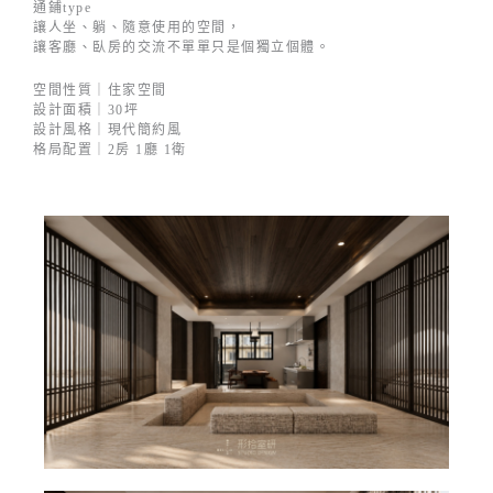
通鋪type
讓人坐、躺、隨意使用的空間，
讓客廳、臥房的交流不單單只是個獨立個體。
空間性質｜住家空間
設計面積｜30坪
設計風格｜現代簡約風
格局配置｜2房 1廳 1衛